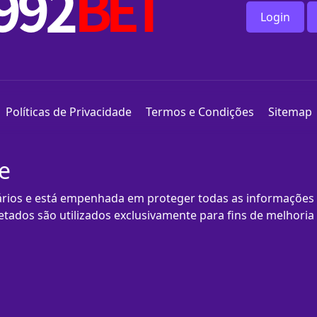
Login
Políticas de Privacidade
Termos e Condições
Sitemap
de
uários e está empenhada em proteger todas as informações
etados são utilizados exclusivamente para fins de melhoria