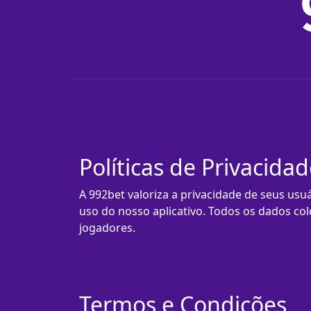
Políticas de Privacida
A 992bet valoriza a privacidade de seus us
uso do nosso aplicativo. Todos os dados col
jogadores.
Termos e Condições