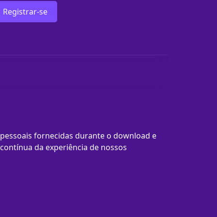
Registrar-se
 pessoais fornecidas durante o download e
 contínua da experiência de nossos