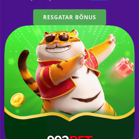
RESGATAR BÔNUS