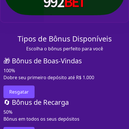
Tipos de Bônus Disponíveis
Escolha o bônus perfeito para você
🎁 Bônus de Boas-Vindas
100%
Dobre seu primeiro depósito até R$ 1.000
Resgatar
🔄 Bônus de Recarga
50%
Bônus em todos os seus depósitos