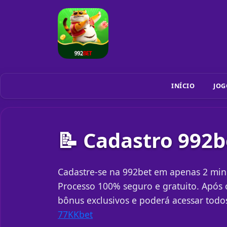
INÍCIO
JOG
📝 Cadastro 992b
Cadastre-se na 992bet em apenas 2 min
Processo 100% seguro e gratuito. Após 
bônus exclusivos e poderá acessar todo
77KKbet