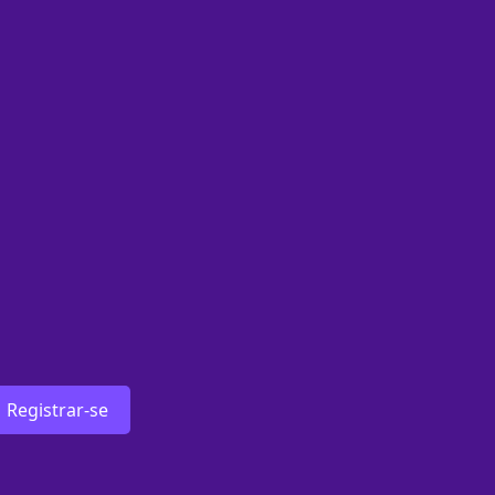
Registrar-se