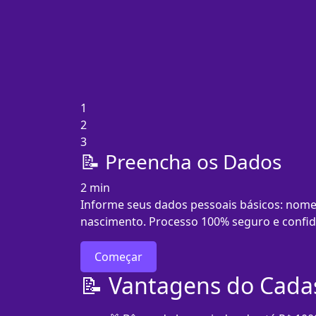
1
2
3
📝 Preencha os Dados
2 min
Informe seus dados pessoais básicos: nome,
nascimento. Processo 100% seguro e confid
Começar
📝 Vantagens do Cada