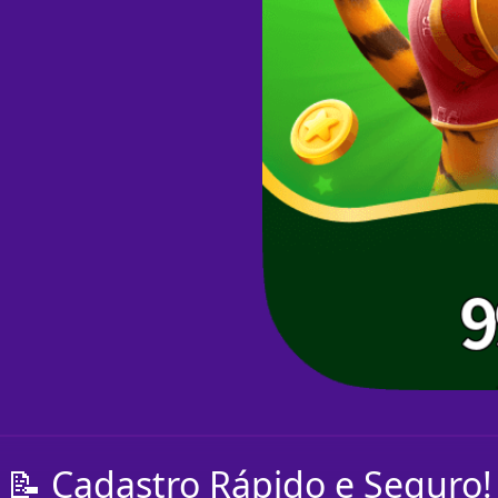
📝 Cadastro Rápido e Seguro!