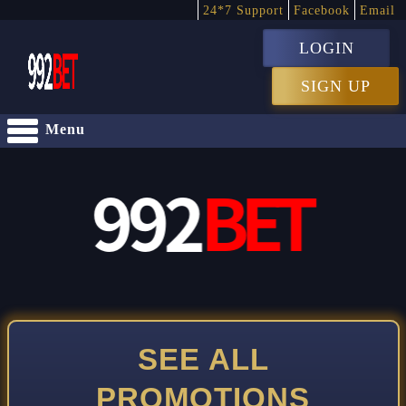
24*7 Support
Facebook
Email
LOGIN
SIGN UP
Menu
SEE ALL
PROMOTIONS