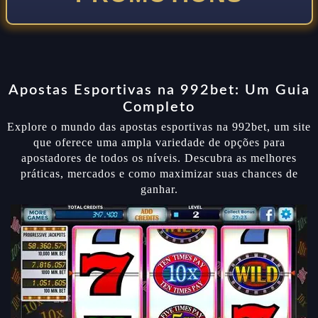
Apostas Esportivas na 992bet: Um Guia
Completo
Explore o mundo das apostas esportivas na 992bet, um site
que oferece uma ampla variedade de opções para
apostadores de todos os níveis. Descubra as melhores
práticas, mercados e como maximizar suas chances de
ganhar.