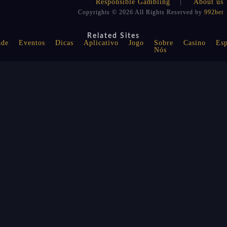
Responsible Gambling
About us
Copyrights © 2026 All Rights Reserved by
992bet
Related Sites
ade
Eventos
Dicas
Aplicativo
Jogo
Sobre
Casino
Esp
Nós