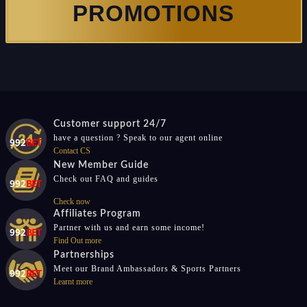
PROMOTIONS
Customer support 24/7
have a question ? Speak to our agent online
Contact CS
New Member Guide
Check out FAQ and guides
Check now
Affiliates Program
Partner with us and earn some income!
Find Out more
Partnerships
Meet our Brand Ambassadors & Sports Partners
Learnt more