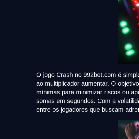
O jogo Crash no 992bet.com é simpl
ao multiplicador aumentar. O objetivo
mínimas para minimizar riscos ou ap
somas em segundos. Com a volatilida
entre os jogadores que buscam adre