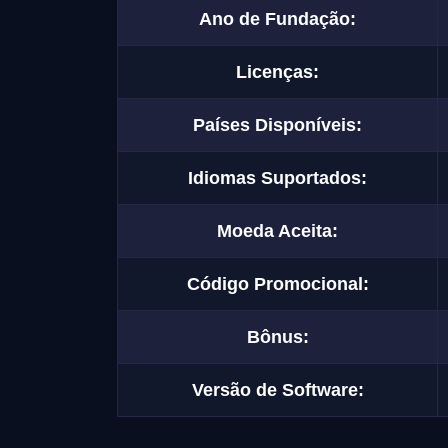
Ano de Fundação:
Licenças:
Países Disponíveis:
Idiomas Suportados:
Moeda Aceita:
Código Promocional:
Bônus:
Versão de Software: