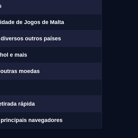
s
idade de Jogos de Malta
 diversos outros países
hol e mais
s outras moedas
tirada rápida
 principais navegadores