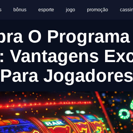
s
bônus
esporte
jogo
promoção
cassi
ra O Programa
: Vantagens Ex
Para Jogadore