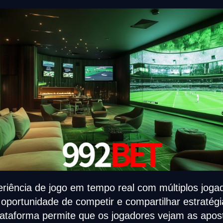
riência de jogo em tempo real com múltiplos jog
 oportunidade de competir e compartilhar estratég
ataforma permite que os jogadores vejam as apost