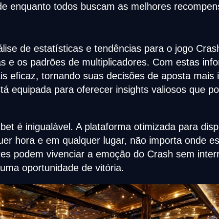
e enquanto todos buscam as melhores recompen
ise de estatísticas e tendências para o jogo Cras
s e os padrões de multiplicadores. Com estas in
ais eficaz, tornando suas decisões de aposta mai
tá equipada para oferecer insights valiosos que 
et é inigualável. A plataforma otimizada para dis
uer hora e em qualquer lugar, não importa onde es
dores podem vivenciar a emoção do Crash sem inte
ma oportunidade de vitória.