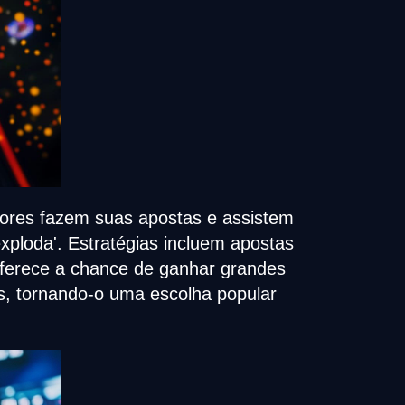
dores fazem suas apostas e assistem
exploda'. Estratégias incluem apostas
oferece a chance de ganhar grandes
s, tornando-o uma escolha popular