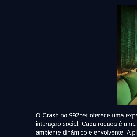
O Crash no 992bet oferece uma expe
interação social. Cada rodada é uma
ambiente dinâmico e envolvente. A pl