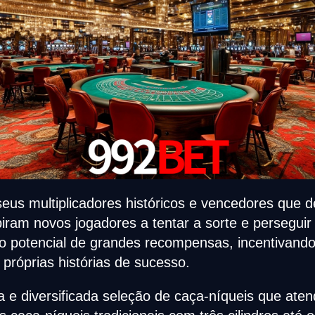
eus multiplicadores históricos e vencedores que d
iram novos jogadores a tentar a sorte e perseguir 
o potencial de grandes recompensas, incentivando
próprias histórias de sucesso.
e diversificada seleção de caça-níqueis que atend