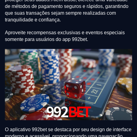
de métodos de pagamento seguros e rápidos, garantindo
que suas transações sejam sempre realizadas com
tranquilidade e confiança.
Aproveite recompensas exclusivas e eventos especiais
somente para usuários do app 992bet.
O aplicativo 992bet se destaca por seu design de interface
moderno e acessível, proporcionando uma navegação