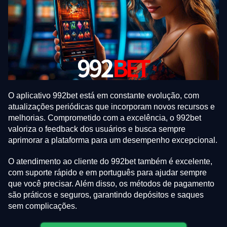
O aplicativo 992bet está em constante evolução, com
atualizações periódicas que incorporam novos recursos e
melhorias. Comprometido com a excelência, o 992bet
valoriza o feedback dos usuários e busca sempre
aprimorar a plataforma para um desempenho excepcional.
O atendimento ao cliente do 992bet também é excelente,
com suporte rápido e em português para ajudar sempre
que você precisar. Além disso, os métodos de pagamento
são práticos e seguros, garantindo depósitos e saques
sem complicações.