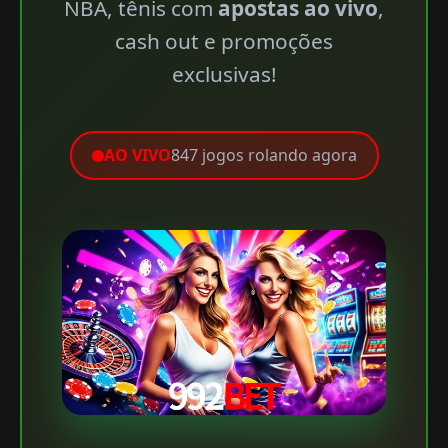
NBA, tênis com
apostas ao vivo
,
cash out e promoções
exclusivas!
AO VIVO
847 jogos rolando agora