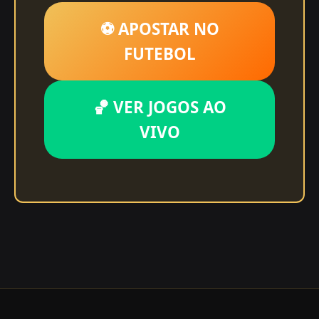
⚽ APOSTAR NO
FUTEBOL
🏀 VER JOGOS AO
VIVO