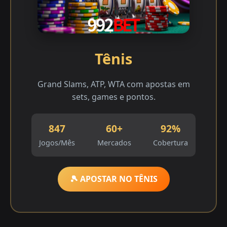
Tênis
Grand Slams, ATP, WTA com apostas em
sets, games e pontos.
847
60+
92%
Jogos/Mês
Mercados
Cobertura
🎾 APOSTAR NO TÊNIS