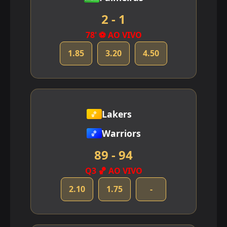
2 - 1
78' ⚽ AO VIVO
1.85
3.20
4.50
Lakers
🏀
Warriors
🏀
89 - 94
Q3 🏀 AO VIVO
2.10
1.75
-