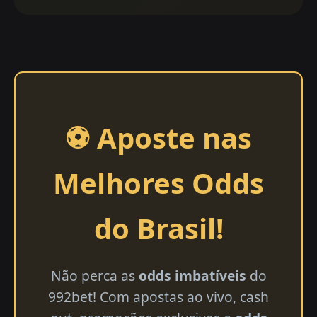
⚽ Aposte nas
Melhores Odds
do Brasil!
Não perca as
odds imbatíveis
do
992bet! Com apostas ao vivo, cash