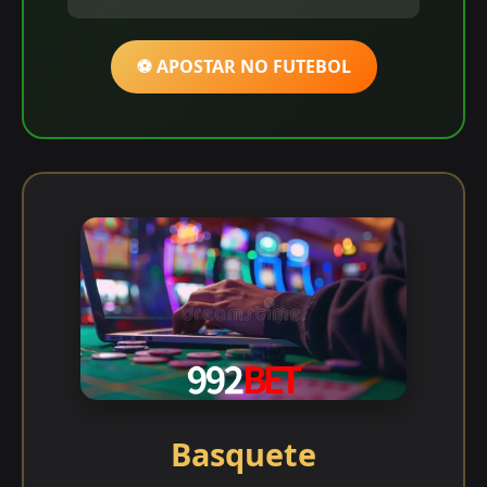
⚽ APOSTAR NO FUTEBOL
Basquete