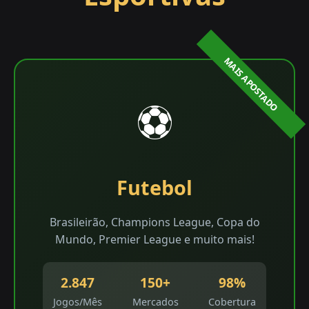
⚽
Futebol
Brasileirão, Champions League, Copa do
Mundo, Premier League e muito mais!
2.847
150+
98%
Jogos/Mês
Mercados
Cobertura