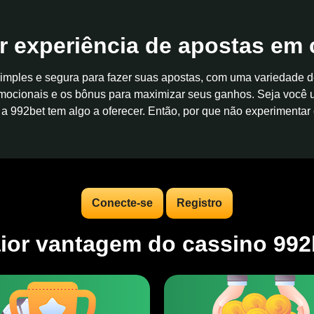
r experiência de apostas em
simples e segura para fazer suas apostas, com uma variedade d
romocionais e os bônus para maximizar seus ganhos. Seja você 
 a 992bet tem algo a oferecer. Então, por que não experimentar
Conecte-se
Registro
ior vantagem do cassino 992