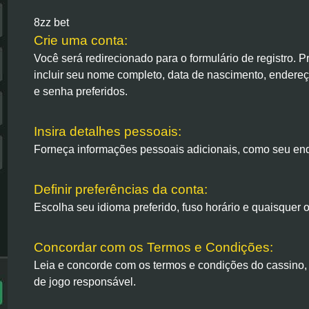
8zz bet
Crie uma conta:
Você será redirecionado para o formulário de registro.
incluir seu nome completo, data de nascimento, endereç
e senha preferidos.
Insira detalhes pessoais:
Forneça informações pessoais adicionais, como seu end
Definir preferências da conta:
Escolha seu idioma preferido, fuso horário e quaisquer o
Concordar com os Termos e Condições:
Leia e concorde com os termos e condições do cassino, c
de jogo responsável.