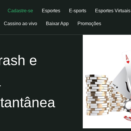
Cadastre-se
Esportes
E-sports
Esportes Virtuais
Cassino ao vivo
Baixar App
Promoções
rash e
a
tantânea