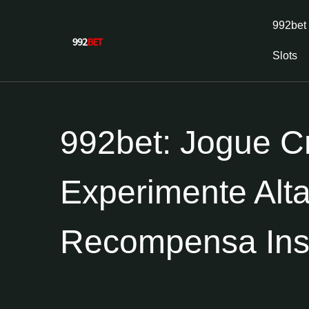
992bet
Slots
992bet: Jogue C
Experimente Alt
Recompensa Ins