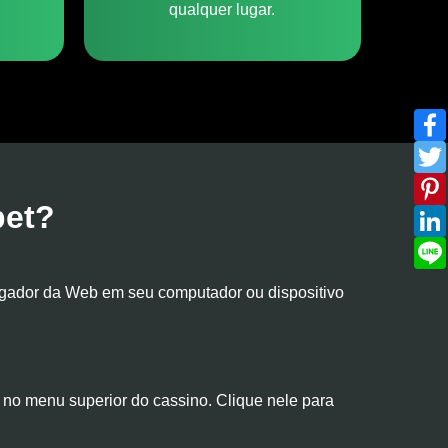
qualquer lugar.
bet?
egador da Web em seu computador ou dispositivo
u no menu superior do cassino. Clique nele para